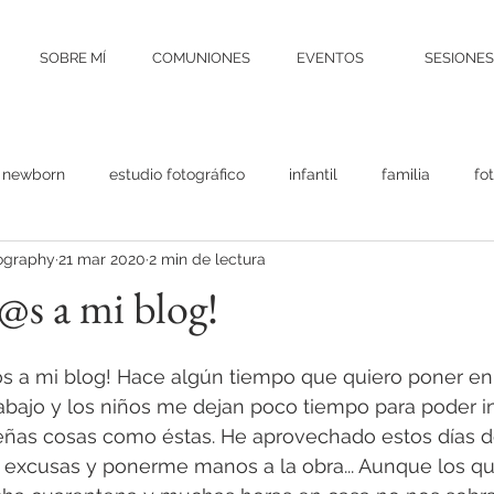
SOBRE MÍ
COMUNIONES
EVENTOS
SESIONES
newborn
estudio fotográfico
infantil
familia
fot
tography
21 mar 2020
2 min de lectura
anada
newborn granada
foto infantil granada
fotogra
@s a mi blog!
 Castillo Photography
premamá
embarazo
materni
os a mi blog! Hace algún tiempo que quiero poner en
rabajo y los niños me dejan poco tiempo para poder in
eñas cosas como éstas. He aprovechado estos días d
ook profesional
reportaje fotográfico
Alhambra
Gener
excusas y ponerme manos a la obra... Aunque los que