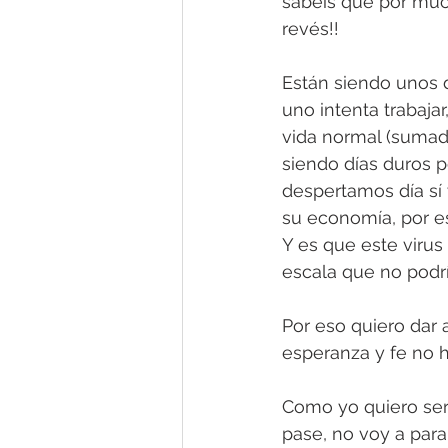
sabéis que por muc
revés!! 
granada
fotografía de boda
Están siendo unos d
uno intenta trabajar
vida normal (sumado
siendo días duros p
despertamos día sí 
su economía, por es
Y es que este virus
escala que no podrí
Por eso quiero dar 
esperanza y fe no 
Como yo quiero ser
pase, no voy a parar