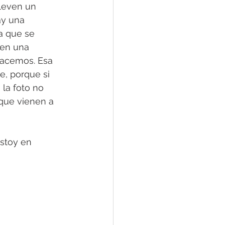
leven un 
ay una 
a que se 
 en una 
hacemos. Esa 
, porque si 
la foto no 
 que vienen a 
stoy en 