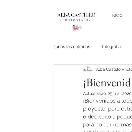
INICIO
Todas las entradas
fotografía
Alba Castillo Pho
granada
fotografia niños gr
¡Bienvenid
Actualizado:
25 mar 2020
Mamá
smashcake
Alba
¡Bienvenidos a tod
proyecto, pero el t
o dedicarlo a pequ
fotos comunión
book
b
para no darme más 