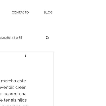
CONTACTO
BLOG
ografia infantil
fía newborn
negocio
dad
comuniones
 marcha este 
ventar, crear 
e cuarentena 
alife
bodas
 tenéis hijos 