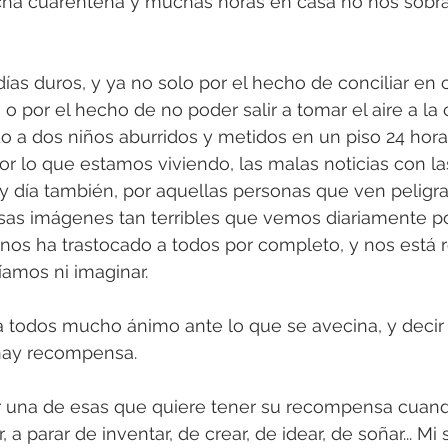
ha cuarentena y muchas horas en casa no nos sobra e
s Granada
Fotos de boda
ías duros, y ya no solo por el hecho de conciliar en 
, o por el hecho de no poder salir a tomar el aire a la 
 a dos niños aburridos y metidos en un piso 24 horas
or lo que estamos viviendo, las malas noticias con l
y día también, por aquellas personas que ven peligrar
as imágenes tan terribles que vemos diariamente por 
 nos ha trastocado a todos por completo, y nos está 
amos ni imaginar.
a todos mucho ánimo ante lo que se avecina, y decir 
hay recompensa. 
 una de esas que quiere tener su recompensa cuand
, a parar de inventar, de crear, de idear, de soñar... Mi