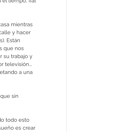
l tiempo, ¡¡al 
casa mientras 
calle y hacer 
). Están 
as que nos 
 su trabajo y 
televisión... 
retando a una 
que sin 
o todo esto 
 sueño es crear 